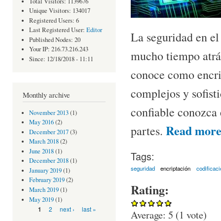
Total Visitors: 1139676
Unique Visitors: 134017
Registered Users: 6
Last Registered User:
Editor
La seguridad en el
Published Nodes: 20
Your IP: 216.73.216.243
mucho tiempo atrás
Since: 12/18/2018 - 11:11
conoce como encri
complejos y sofist
Monthly archive
confiable conozca 
November 2013
(1)
May 2016
(2)
Read mor
partes.
December 2017
(3)
March 2018
(2)
June 2018
(1)
Tags:
December 2018
(1)
seguridad
encriptación
codificaci
January 2019
(1)
February 2019
(2)
Rating:
March 2019
(1)
May 2019
(1)
Pages
2
next ›
last »
1
Average:
5
(
1
vote)