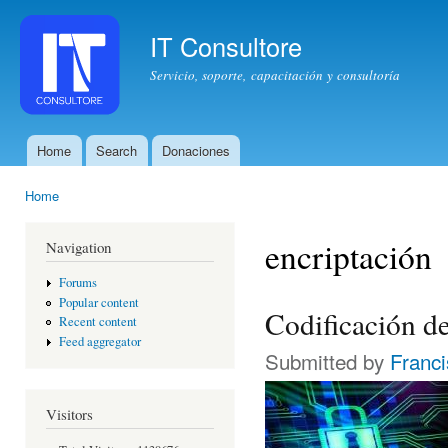
Ski
mai
IT Consultore
con
Servicio, soporte, capacitación y consultoría
Home
Search
Donaciones
Main menu
Home
You are here
encriptación
Navigation
Forums
Popular content
Codificación de
Recent content
Feed aggregator
Submitted by
Franc
Visitors