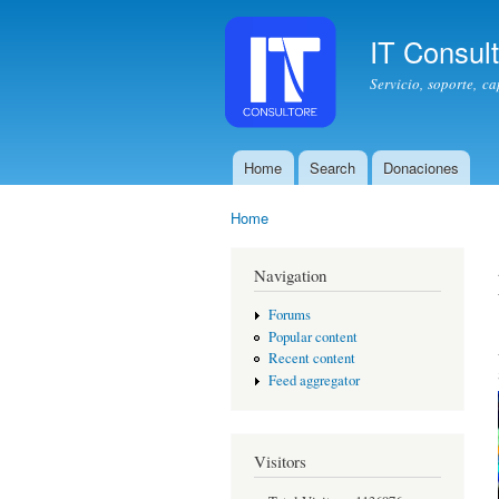
IT Consul
Servicio, soporte, c
Home
Search
Donaciones
Main menu
Home
You are here
Navigation
Forums
Popular content
Recent content
Feed aggregator
Visitors