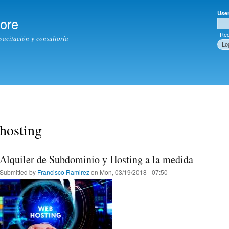
Skip to
Use
main
tore
Use
content
Req
apacitación y consultoría
hosting
Alquiler de Subdominio y Hosting a la medida
Submitted by
Francisco Ramirez
on Mon, 03/19/2018 - 07:50