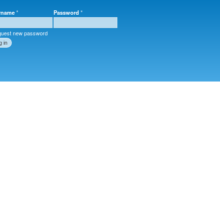
rname
*
Password
*
r login
uest new password