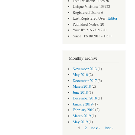
Total Visitors: 1136976
Unique Visitors: 133728
Registered Users: 6
Last Registered User:
Editor
Published Nodes: 20
Your IP: 216.73.217.81
Since: 12/18/2018 - 11:11
Monthly archive
November 2013
(1)
May 2016
(2)
December 2017
(3)
March 2018
(2)
June 2018
(1)
December 2018
(1)
January 2019
(1)
February 2019
(2)
March 2019
(1)
May 2019
(1)
Pages
2
next ›
last »
1